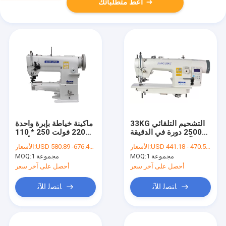
أعط متطلباتك
33KG التشحيم التلقائي
ماكينة خياطة بإبرة واحدة
2500 دورة في الدقيقة
220 فولت 250 * 110
آلة الخياطة مدفوعة
مللي متر بسكين أيسر
USD 441.18 - 470.58 per set
الأسعار:
USD 580.89 -676.48 per set
الأسعار:
بالكمبيوتر
1 مجموعة
MOQ:
1 مجموعة
MOQ:
أحصل على آخر سعر
أحصل على آخر سعر
ﺎﺘﺼﻟ ﺍﻶﻧ
ﺎﺘﺼﻟ ﺍﻶﻧ