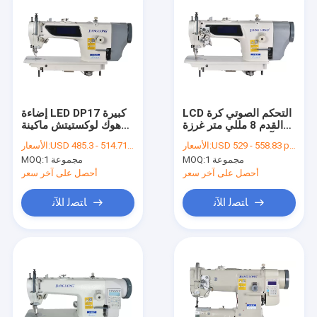
LCD التحكم الصوتي كرة
إضاءة LED DP17 كبيرة
القدم 8 مللي متر غرزة
هوك لوكستيتش ماكينة
آلة خياطة إبرة واحدة
خياطة
USD 529 - 558.83 per set
الأسعار:
USD 485.3 - 514.71 per set
الأسعار:
1 مجموعة
MOQ:
1 مجموعة
MOQ:
أحصل على آخر سعر
أحصل على آخر سعر
ﺎﺘﺼﻟ ﺍﻶﻧ
ﺎﺘﺼﻟ ﺍﻶﻧ
منزل
المنتجات
حول بنا