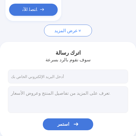
ﺎﺘﺼﻟ ﺍﻶﻧ
عرض المزيد
اترك رسالة
سوف نقوم بالرد بسرعة
استمر