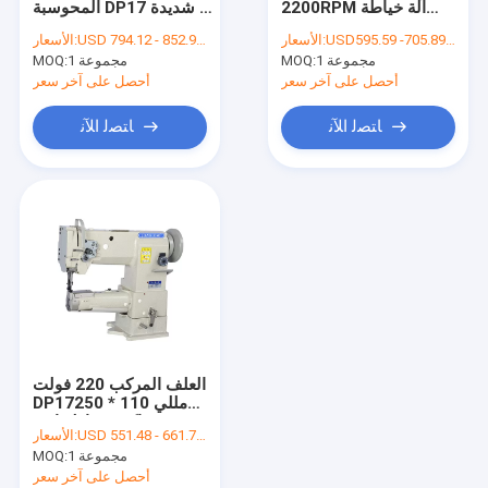
2200RPM آلة خياطة
المحوسبة DP17 شديدة
آلة خياطة تغذية الإبرة
هوك كبيرة
التحمل
USD595.59 -705.89 per set
الأسعار:
USD 794.12 - 852.95 per set
الأسعار:
1 مجموعة
MOQ:
1 مجموعة
آلة خياطة السرير
MOQ:
أحصل على آخر سعر
أحصل على آخر سعر
ماكينة خياطة بارتاك
ﺎﺘﺼﻟ ﺍﻶﻧ
ﺎﺘﺼﻟ ﺍﻶﻧ
آلة تهذيب الجلد
قطع غيار ماكينة الخياطة
العلف المركب 220 فولت
DP17250 * 110 مللي
متر ماكينة خياطة إبرة
USD 551.48 - 661.77per set
الأسعار:
واحدة لكرة القدم
1 مجموعة
MOQ:
أحصل على آخر سعر