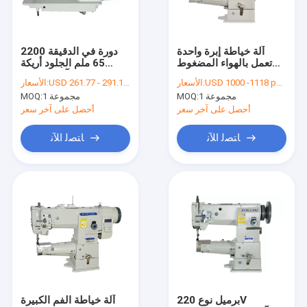
اتصل بنا
آلة خياطة إبرة واحدة
2200 دورة في الدقيقة
تعمل بالهواء المضغوط
65 ملم الجلود أريكة
ماكينة خياطة سرير مسطح
مقاس 10.5 ملم
اسطوانة آلة الخياطة
USD 1000 -1118 per set
الأسعار:
USD 261.77 - 291.18 per set
الأسعار:
1 مجموعة
MOQ:
1 مجموعة
MOQ:
ماكينة خياطة إبرة واحدة
أحصل على آخر سعر
أحصل على آخر سعر
آلة الخياطة المحوسبة
ﺎﺘﺼﻟ ﺍﻶﻧ
ﺎﺘﺼﻟ ﺍﻶﻧ
آلة الخياطة سرير اسطوانة
ماكينة خياطة الجلود
آلة الخياطة الثقيلة
آلة الخياطة إبرة مزدوجة
آلة خياطة الأعلاف المركبة
برميل نوع 220V
آلة خياطة الفم الكبيرة